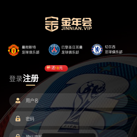
送
18
元
注册
登录